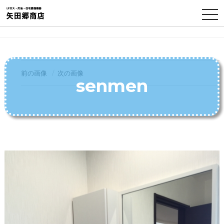
TO
NA
前の画像
次の画像
senmen