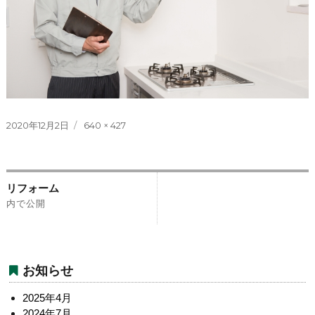
投
フ
2020年12月2日
640 × 427
稿
ル
日:
サ
イ
投
ズ
リフォーム
稿
内で公開
ナ
ビ
お知らせ
ゲ
ー
2025年4月
2024年7月