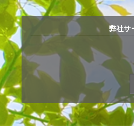
シ
ョ
ン
弊社サ