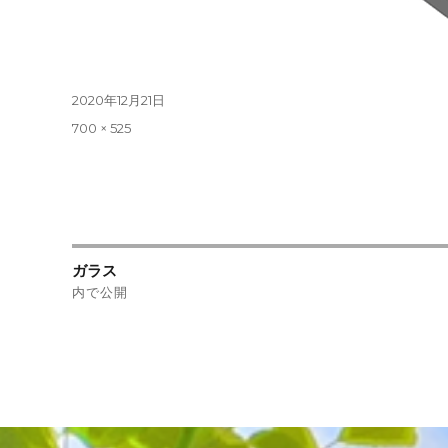
投
2020年12月21日
稿
フ
700 × 525
日:
ル
サ
イ
ズ
投
ガラス
稿
内で公開
ナ
ビ
ゲ
ー