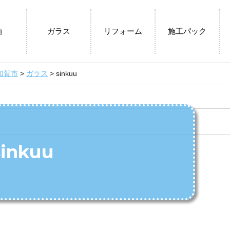
油
ガラス
リフォーム
施工パック
加賀市
>
ガラス
>
sinkuu
sinkuu