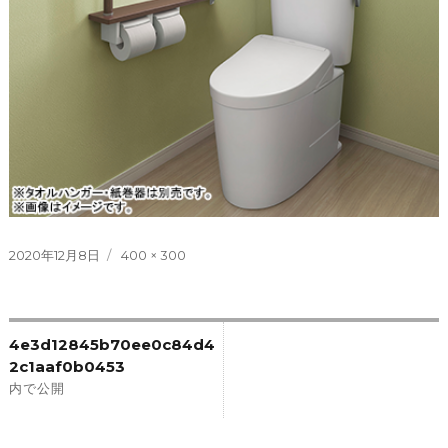
投
フ
2020年12月8日
400 × 300
稿
ル
日:
サ
イ
投
ズ
4e3d12845b70ee0c84d4
稿
2c1aaf0b0453
内で公開
ナ
ビ