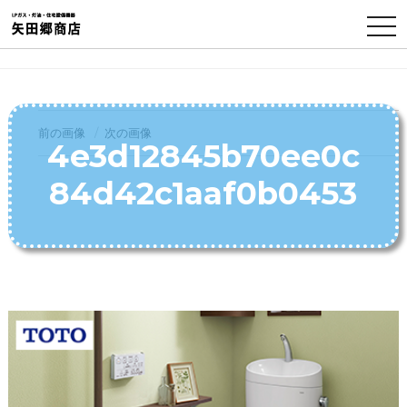
TO
NA
前の画像
次の画像
4e3d12845b70ee0c
84d42c1aaf0b0453