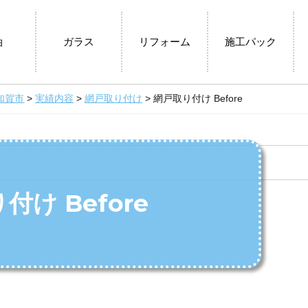
油
ガラス
リフォーム
施工パック
加賀市
>
実績内容
>
網戸取り付け
>
網戸取り付け Before
付け Before