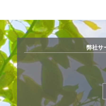
ビ
ゲ
ー
シ
ョ
ン
弊社サ