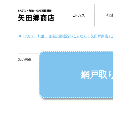
LPガス
灯
LPガス・灯油・住宅設備機器のことなら｜矢田郷商店 | 
次の画像
網戸取り