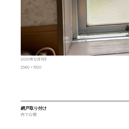
投
2020年12月11日
稿
フ
2560 × 1920
日:
ル
サ
イ
ズ
投
網戸取り付け
稿
内で公開
ナ